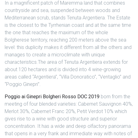
In a magnificent patch of Maremma land that combines
countryside and sea, suspended between woods and
Mediterranean scrub, stands Tenuta Argentiera.
The Estate
is the closest to the Tyrrhenian coast and at the same time
the one that reaches the maximum of the whole
Bolgherese territory, reaching 200 meters above the sea
level: this duplicity makes it different from all the others and
manages to create a microclimate with unique
characteristics.
The area of ​​Tenuta Argentiera extends for
about 120 hectares and is divided into 4 wine-growing
areas called “Argentiera”, “Villa Donoratico”, “Ventaglio” and
“Poggio Ginepri”.
Poggio ai Ginepri Bolgheri Rosso DOC 2019
born from the
meeting of four blended varieties: Cabernet Sauvignon 40%,
Merlot 30%, Cabernet Franc 20%, Petit Verdot 10% which
gives rise to a wine with good structure and superior
concentration. It has a wide and deep olfactory panorama
that opens in a very frank and immediate way with notes of