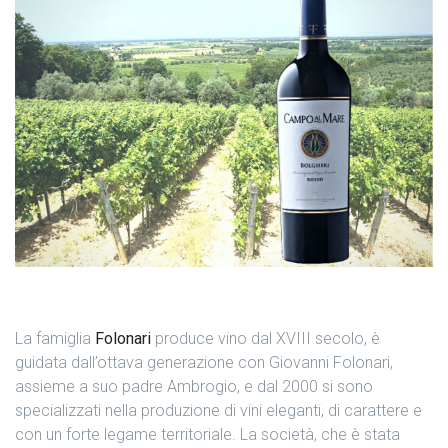
La famiglia
Folonari
produce vino dal XVIII secolo, è
guidata dall’ottava generazione con Giovanni Folonari,
assieme a suo padre Ambrogio, e dal 2000 si sono
specializzati nella produzione di vini eleganti, di carattere e
con un forte legame territoriale.
La società, che è stata