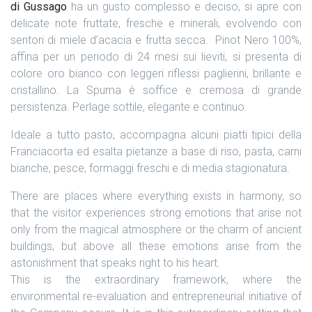
di Gussago
ha un gusto complesso e deciso, si apre con
delicate note fruttate, fresche e minerali, evolvendo con
sentori di miele d’acacia e frutta secca.
Pinot Nero 100%,
affina per un periodo di 24 mesi sui lieviti, si presenta di
colore oro bianco con leggeri riflessi paglierini, brillante e
cristallino. La Spuma è soffice e cremosa di grande
persistenza. Perlage sottile, elegante e continuo.
Ideale a tutto pasto, accompagna alcuni piatti tipici della
Franciacorta ed esalta pietanze a base di riso, pasta, carni
bianche, pesce, formaggi freschi e di media stagionatura.
There are places where everything exists in harmony, so
that the visitor experiences strong emotions that arise not
only from the magical atmosphere or the charm of ancient
buildings, but above all these emotions arise from the
astonishment that speaks right to his heart.
This is the extraordinary framework, where the
environmental re-evaluation and entrepreneurial initiative of