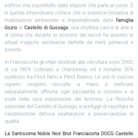
edificio, ma soprattutto dallo stupore che parla al cuore. È
in questa straordinaria cornice che si inserisce l’iniziativa di
rivalutazione ambientale e imprenditoriale della
famiglia
Gozio
al
Castello di Gussago
: una struttura carica di arte e
di storia che durante lo scorrere dei secoli ha assunto le
attuali magiche sembianze definite da merli, pinnacoli e
torrette.
In Franciacorta gli ettari destinati alla viticoltura sono 2900,
di cui l’80% coltivato a Chardonnay ed il restante 20%
suddiviso tra Pinot Nero e Pinot Bianco. Le uve di ciascun
vigneto vengono raccolte a mano e vinificate
separatamente affinché ogni peculiarità si conservi e si
esalti nella vera espressione del territorio. La filosofia
aziendale del Castello di Gussago si prefigge di rispettare le
caratteristiche dell’uva esaltandone e preservandone la
qualità.
La Santissima Noble Noir Brut Franciacorta DOCG Castello