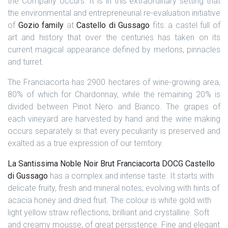
the Company occurs.
It is in this extraordinary setting that
the environmental and entrepreneurial re-evaluation initiative
of
Gozio family
at
Castello di Gussago
fits: a castel full of
art and history that over the centuries has taken on its
current magical appearance defined by merlons, pinnacles
and turret.
The Franciacorta has 2900 hectares of wine-growing area,
80% of which for Chardonnay, while the remaining 20% is
divided between Pinot Nero and Bianco. The grapes of
each vineyard are harvested by hand and the wine making
occurs separately si that every peculiarity is preserved and
exalted as a true expression of our territory.
La Santissima Noble Noir Brut Franciacorta DOCG Castello
di Gussago
has a
complex and intense taste.
It starts with
delicate fruity, fresh and mineral notes; evolving with hints of
acacia honey and dried fruit. The colour is white gold with
light yellow straw reflections, brilliant and crystalline. Soft
and creamy mousse, of great persistence. Fine and elegant