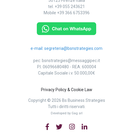
50125 Firenze Italia
tel.
+39 055 243621
Mobile
+39 366 6753396
e-mail:
segreteria@bsnstrategies.com
pec:
bsnstrategies@messaggipec.it
P.I. 06096680480
-
REA: 600004
Capitale Sociale i.v. 50.000,00€
Privacy Policy & Cookie Law
Copyright © 2026 Bs Business Strategies
Tutti i diritti riservati.
Developed by
Gag srl