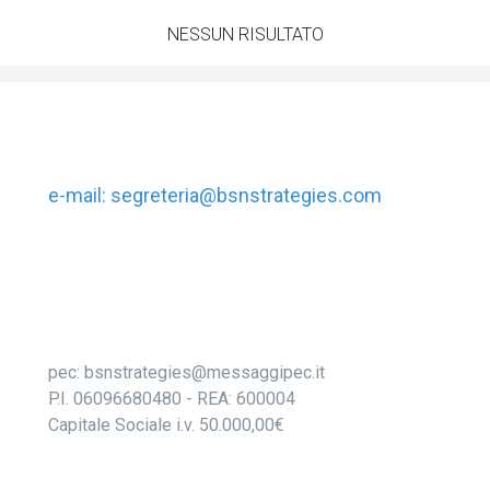
NESSUN RISULTATO
e-mail:
segreteria@bsnstrategies.com
pec:
bsnstrategies@messaggipec.it
P.I. 06096680480
-
REA: 600004
Capitale Sociale i.v. 50.000,00€