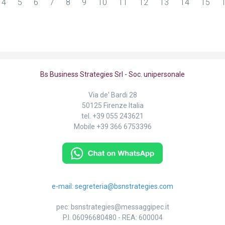
4
5
6
7
8
9
10
11
12
13
14
15
Bs Business Strategies Srl - Soc. unipersonale
Via de' Bardi 28
50125 Firenze Italia
tel.
+39 055 243621
Mobile
+39 366 6753396
e-mail:
segreteria@bsnstrategies.com
pec:
bsnstrategies@messaggipec.it
P.I. 06096680480
-
REA: 600004